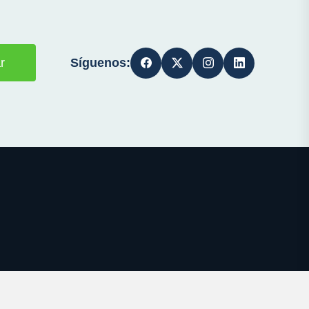
Síguenos:
r