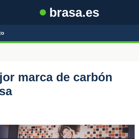
brasa.es
to
jor marca de carbón
asa