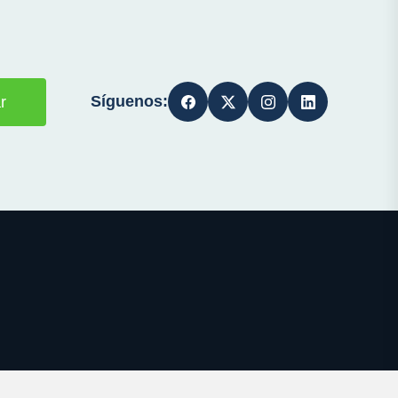
Síguenos:
r